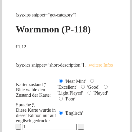
[xyz-ips snippet="get-category"]
Wormmon (P-118)
€
1,12
[xyz-ics snippet="short-description"]
...weitere Infos
'Near Mint'
Kartenzustand
*
'Excellent'
'Good'
Bitte wähle den
'Light Played'
'Played'
Zustand der Karte:
'Poor'
Sprache
*
Diese Karte wurde in
'Englisch'
dieser Edition nur auf
englisch gedruckt:
Wormmon
(P-